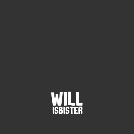
tem.
 progressionibus usa augentur nec sine causa;
 et disputandi.
ed per me nihilo, si potest;
 eam sempiternam?
primum hic disputare solitum;
di debet esse, ut et omnis partis suas habeat incolumis et de virtuti