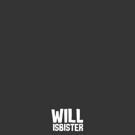
tus posuere odio, quis viverra purus consequat ac.
3
Audio post
Lorem ipsum dolor sit amet,
consectetur adipiscing elit. Nullam
 vitae facilisis massa dictum. Fusce eu purus a urna
t nisi non ante ultrices egestas. Proin erat nulla,
sollicitudin eget dolor. Vestibulum ipsum urna,
sque vel nisl. Suspendisse molestie facilisis dui, et